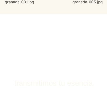
transmitimos tu esencia
Una sesión diferente y única
Creo en la belleza de los instantes espontáneos, esos
que hablan de quién eres y lo que sientes. Cada