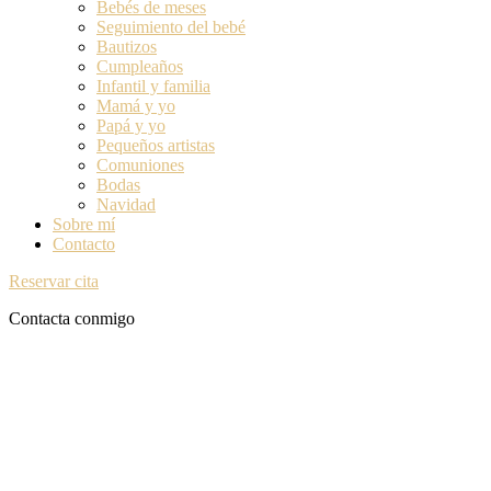
Bebés de meses
Seguimiento del bebé
Bautizos
Cumpleaños
Infantil y familia
Mamá y yo
Papá y yo
Pequeños artistas
Comuniones
Bodas
Navidad
Sobre mí
Contacto
Reservar cita
Contacta conmigo