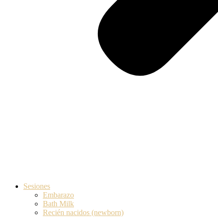
Sesiones
Embarazo
Bath Milk
Recién nacidos (newborn)