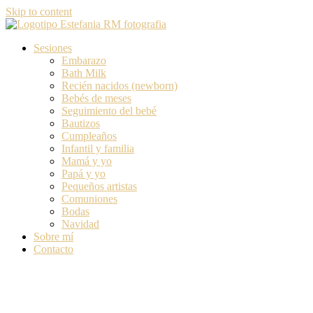
Skip to content
Sesiones
Embarazo
Bath Milk
Recién nacidos (newborn)
Bebés de meses
Seguimiento del bebé
Bautizos
Cumpleaños
Infantil y familia
Mamá y yo
Papá y yo
Pequeños artistas
Comuniones
Bodas
Navidad
Sobre mí
Contacto