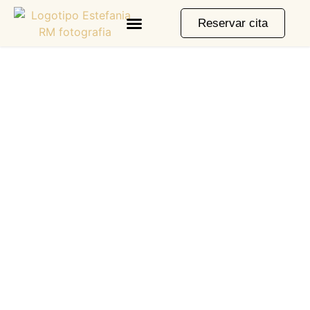
Reservar cita
fotógrafo de boda granada
Un ‘sí’ para siempre, capturado en
cada imagen