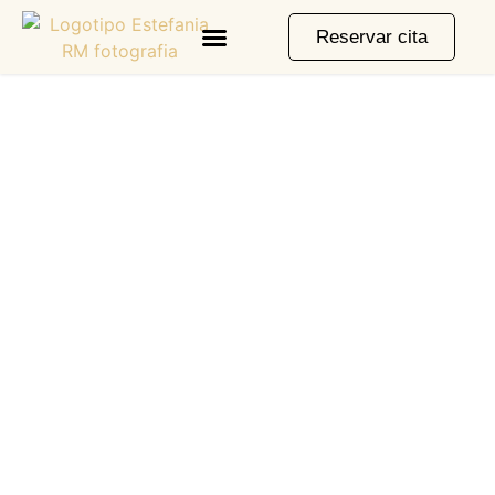
Reservar cita
fotógrafo bebés granada
Pequeños instantes, grandes
memorias que perduran toda la
vida