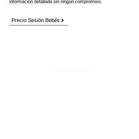
información detallada sin ningún compromiso.
Precio Sesión Bebés
cumpleaños
¿Te gustaría conservar el
recuerdo de su primer
cumpleaños?
Una sesión única y repleta de instantes inolvidables
que querrás conservar para siempre.
Tu bebé solo cumple un año una vez, y este momento
tan especial merece ser recordado para siempre. Si
quieres capturar su carita de emoción, sus manitas