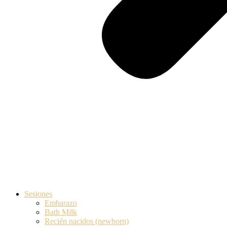
Sesiones
Embarazo
Bath Milk
Recién nacidos (newborn)