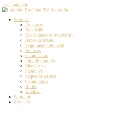
Ir al contenido
Sesiones
Embarazo
Bath Milk
Recién nacidos (newborn)
Bebés de meses
Seguimiento del bebé
Bautizos
Cumpleaños
Infantil y familia
Mamá y yo
Papá y yo
Pequeños artistas
Comuniones
Bodas
Navidad
Sobre mí
Contacto