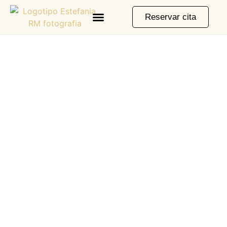
Reservar cita
papá y yo
Aventuras, complicidad y un amor
que se inmortaliza en cada imagen